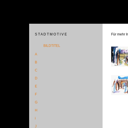
S T A D T M O T I V E
Für mehr In
BILDTITEL
A
B
C
D
E
F
G
H
i
J