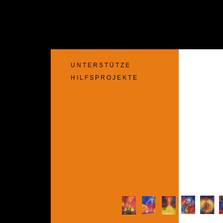
U N T E R S T Ü T Z E
H I L F S P R O J E K T E