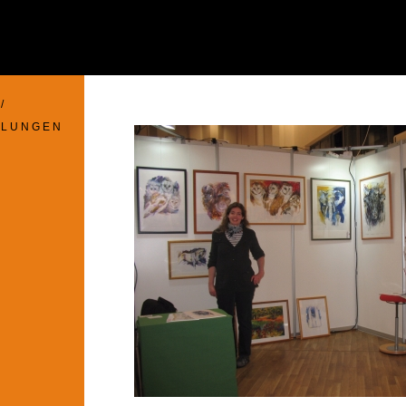
/
 L U N G E N