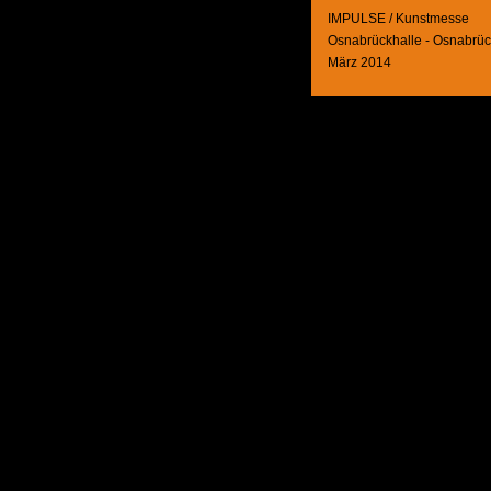
IMPULSE / Kunstmesse
Osnabrückhalle - Osnabrü
März 2014