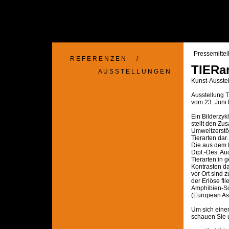
Pressemittei
R E F E R E N Z E N
/
TIERar
A U S S T E L L U N G E N
Kunst-Ausste
Ausstellung T
vom 23. Juni
Ein Bilderzy
stellt den Z
Umweltzerstö
Tierarten dar.
Die aus dem
Dipl.-Des. Au
Tierarten in 
Kontrasten da
vor Ort sind 
der Erlöse fli
Amphibien-Sch
(European As
Um sich einen
schauen Sie u