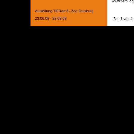
www.tierbildg
Austellung TIERart 6 / Zoo-Duisburg
23.06.08 - 23.08.08
Bild 1 von 4