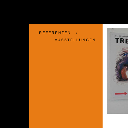
R E F E R E N Z E N
/
A U S S T E L L U N G E N