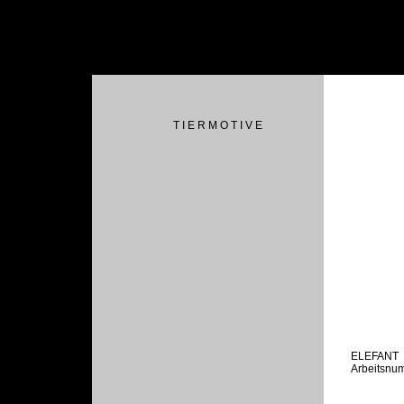
T I E R M O T I V E
ELEFANT
Arbeitsnu