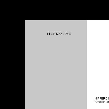
T I E R M O T I V E
NIPFERD
Arbeitsnu