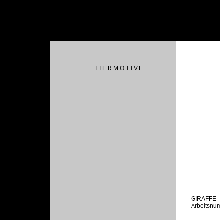
T I E R M O T I V E
GIRAFFE
Arbeitsnu