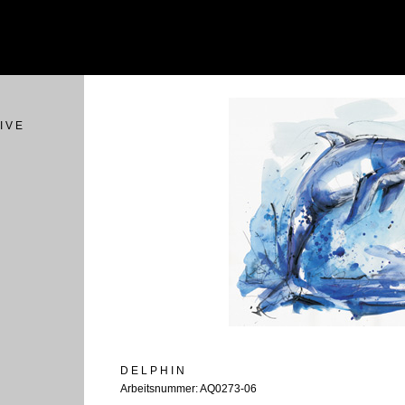
I V E
D E L P H I N
Arbeitsnummer: AQ0273-06