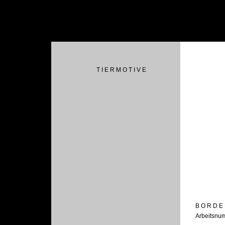
T I E R M O T I V E
B O R D E
Arbeitsnu