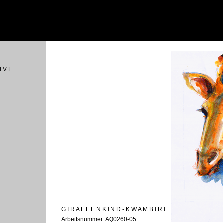
I V E
G I R A F F E N K I N D - K W A M B I R I
Arbeitsnummer: AQ0260-05