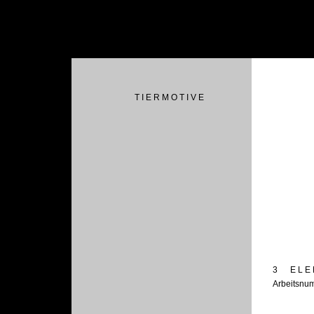
T I E R M O T I V E
3
E L E 
Arbeitsnu