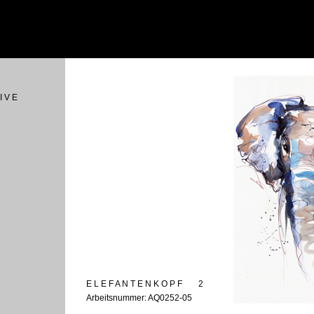
I V E
E L E F A N T E N K O P F
2
Arbeitsnummer: AQ0252-05