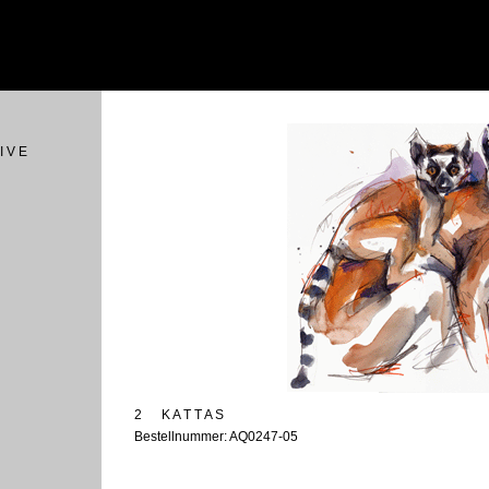
I V E
2
K A T T A S
Bestellnummer: AQ0247-05