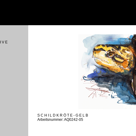
I V E
S C H I L D K R Ö T E - G E L B
Arbeitsnummer: AQ0242-05