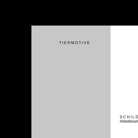
T I E R M O T I V E
S C H I L 
Arbeitsnu