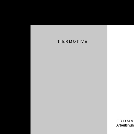
T I E R M O T I V E
E R D M Ä
Arbeitsnu