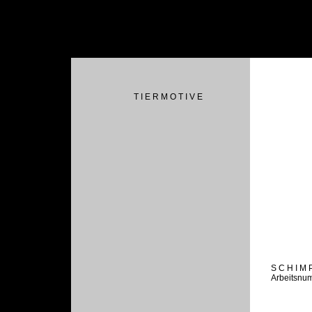
T I E R M O T I V E
S C H I M 
Arbeitsnu