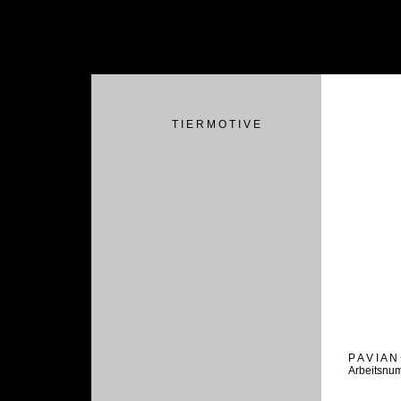
T I E R M O T I V E
P A V I A N
Arbeitsnu