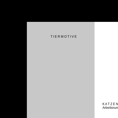
T I E R M O T I V E
K A T Z E 
Arbeitsnu