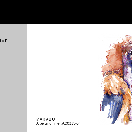
I V E
M A R A B U
Arbeitsnummer: AQ0213-04