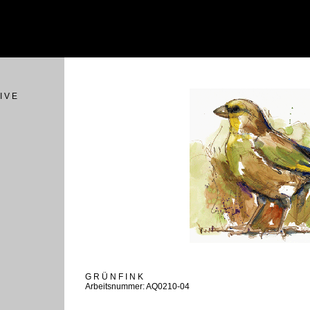
I V E
G R Ü N F I N K
Arbeitsnummer: AQ0210-04