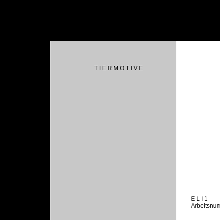
T I E R M O T I V E
E L I 1
Arbeitsnu