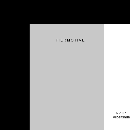
T I E R M O T I V E
T A P I R
Arbeitsnu