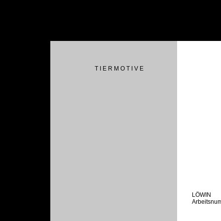
T I E R M O T I V E
LÖWIN
Arbeitsnu