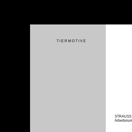
T I E R M O T I V E
STRAUSS
Arbeitsnu