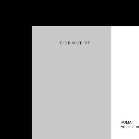
T I E R M O T I V E
PUMA
Arbeitsnu