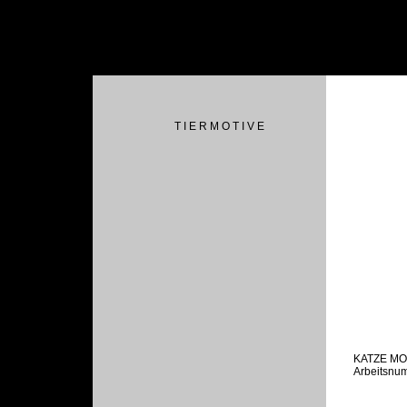
T I E R M O T I V E
KATZE M
Arbeitsnu