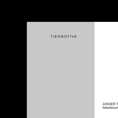
T I E R M O T I V E
JUNGER 
Arbeitsnu