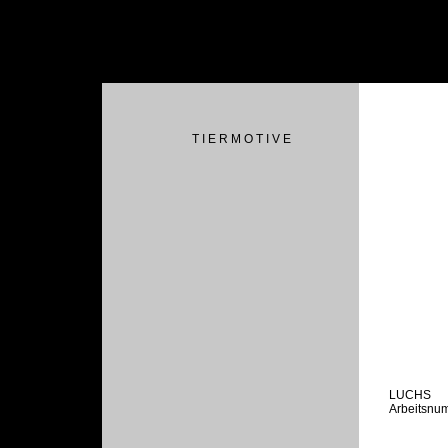
T I E R M O T I V E
LUCHS
Arbeitsnu