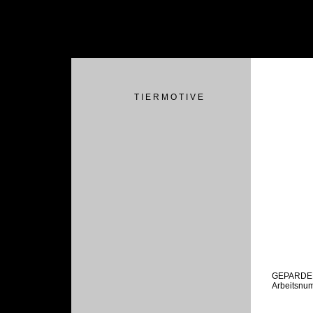
T I E R M O T I V E
GEPARDE
Arbeitsnu