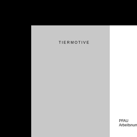
T I E R M O T I V E
PFAU
Arbeitsnu