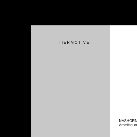
T I E R M O T I V E
NASHOR
Arbeitsnu