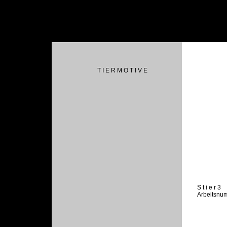
T I E R M O T I V E
S t i e r 3
Arbeitsnu