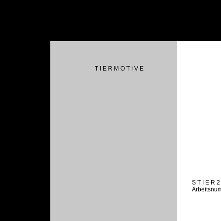
T I E R M O T I V E
S T I E R 2
Arbeitsnu