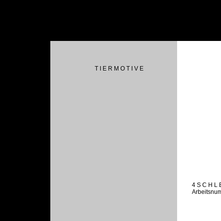
T I E R M O T I V E
4 S C H L 
Arbeitsnu