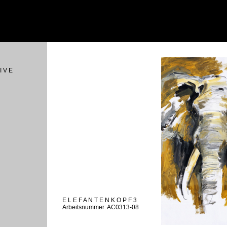
I V E
E L E F A N T E N K O P F 3
Arbeitsnummer: AC0313-08