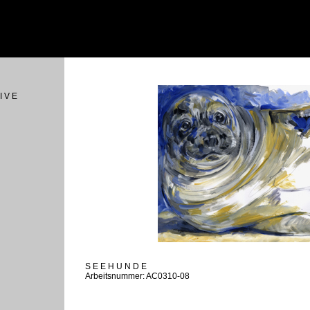
I V E
S E E H U N D E
Arbeitsnummer: AC0310-08