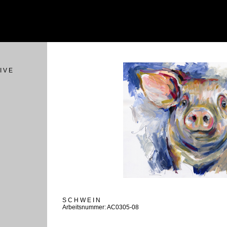
I V E
S C H W E I N
Arbeitsnummer: AC0305-08