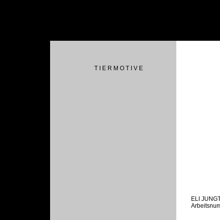
T I E R M O T I V E
ELI JUNG
Arbeitsnu