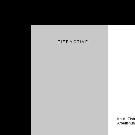
T I E R M O T I V E
Knut - Eis
Arbeitsnu