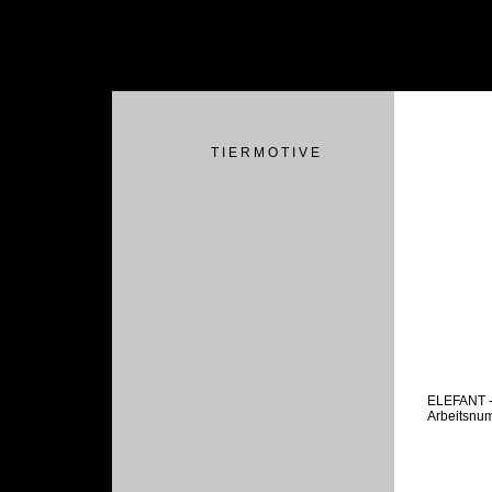
T I E R M O T I V E
ELEFANT 
Arbeitsnu