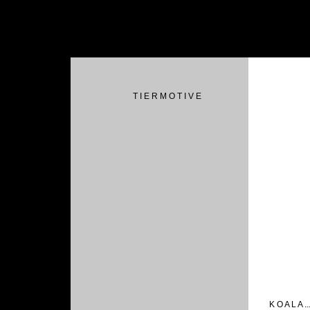
T I E R M O T I V E
K O A L A ...