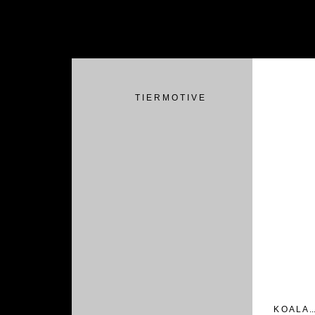
T I E R M O T I V E
K O A L A ...