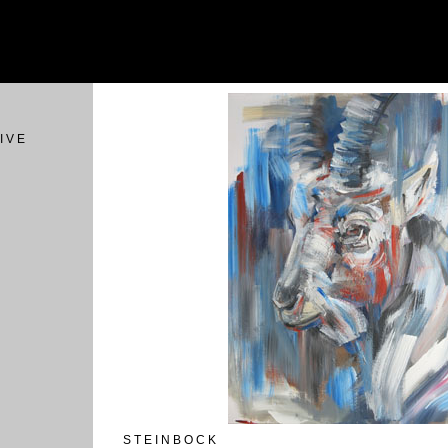
I V E
S T E I N B O C K