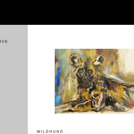
I V E
W I L D H U N D