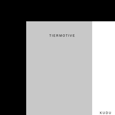
T I E R M O T I V E
K U D U