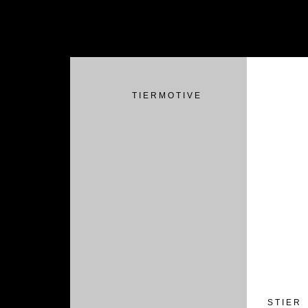
T I E R M O T I V E
S T I E R