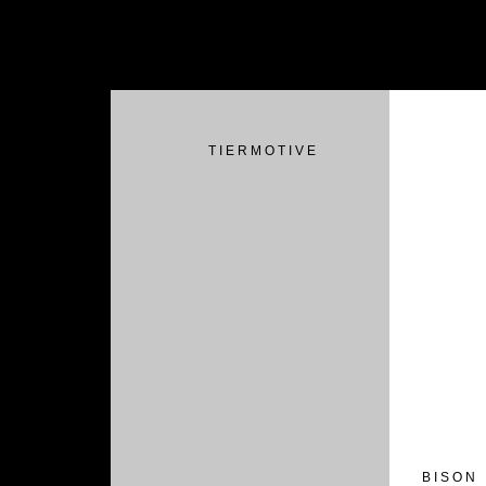
T I E R M O T I V E
B I S O N