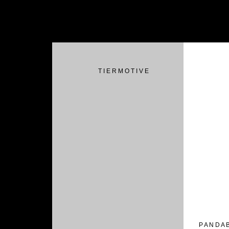
T I E R M O T I V E
P A N D A 